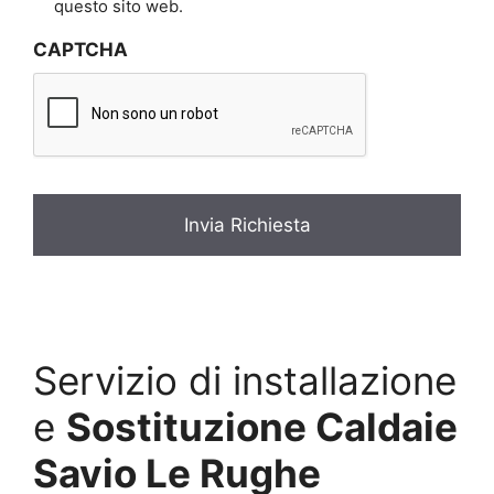
i
questo sito web.
v
CAPTCHA
a
c
y
*
Servizio di installazione
e
Sostituzione Caldaie
Savio Le Rughe