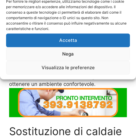
Rughe
provvederà a proporre il montaggio di
Per fornire le migliori esperienze, utilizziamo tecnologie come i cookie
per memorizzare e/o accedere alle informazioni del dispositivo. Il
una nuova caldaia, orientando il cliente verso la
consenso a queste tecnologie ci permetterà di elaborare dati come il
scelta giusta: sarà compito dei tecnici quello di
comportamento di navigazione o ID unici su questo sito. Non
smontare la vecchia caldaia e provvedere allo
acconsentire o ritirare il consenso può influire negativamente su alcune
caratteristiche e funzioni.
smaltimento dei materiali, e di installare la
nuova, occupandosi di ogni minimo dettaglio ed
Accetta
effettuando le necessarie modifiche all’impianto
elettrico, alle tubature idrauliche e i relativi
Nega
lavori di muratura. Una caldaia di ottima qualità,
Visualizza le preferenze
moderla e perfettamente efficiente, offre la
possibilità di ridurre le spese energetiche e di
ottenere un ambiente confortevole.
Sostituzione di caldaie