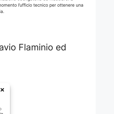
momento l’ufficio tecnico per ottenere una
ia.
avio Flaminio ed
ID
nte