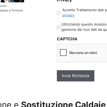
cnici
Accetto Trattamento dati p
caldaia a Fontana
privacy
P
Utilizzando questo modulo 
r
gestione dei tuoi dati da q
i
CAPTCHA
v
a
c
y
*
ione e
Sostituzione Caldaie