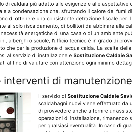
llo di caldaia più adatto alle esigenze e alle aspettative d
aie a condensazione che, sfruttando il calore dei fumi d
no di ottenere una consistente detrazione fiscale per il 
nate al solo riscaldamento, di bollitori da abbinare alla c
 necessità energetiche di una casa o di un ambiente pubb
, alberghi o scuole, l’ufficio tecnico è in grado di pro
ento che per la produzione di acqua calda. La scelta dell
si al servizio di installazione e
Sostituzione Caldaie Sa
i al fine di valutare con attenzione ogni minimo dettagli
 interventi di manutenzione
Il servizio di
Sostituzione Caldaie Savi
scaldabagni nuovi viene effettuato da un
di provvedere anche a fornire un’assist
operazioni di installazione, rimanendo 
per qualsiasi eventualità. In caso di gu