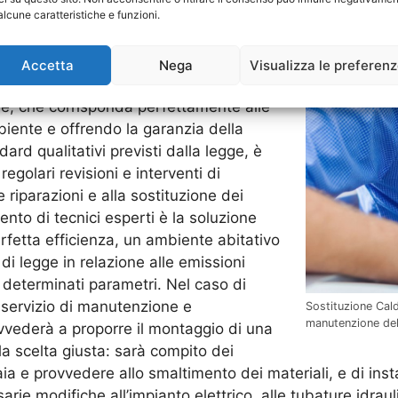
alcune caratteristiche e funzioni.
 giusto di caldaia per ogni 
Accetta
Nega
Visualizza le preferen
 di una caldaia consiste nella scelta del
ne, che corrisponda perfettamente alle
biente e offrendo la garanzia della
ard qualitativi previsti dalla legge, è
egolari revisioni e interventi di
riparazioni e alla sostituzione dei
ento di tecnici esperti è la soluzione
rfetta efficienza, un ambiente abitativo
di legge in relazione alle emissioni
determinati parametri. Nel caso di
 servizio di manutenzione e
Sostituzione Calda
manutenzione dell
vederà a proporre il montaggio di una
la scelta giusta: sarà compito dei
aia e provvedere allo smaltimento dei materiali, e di ins
ie modifiche all’impianto elettrico, alle tubature idrauli