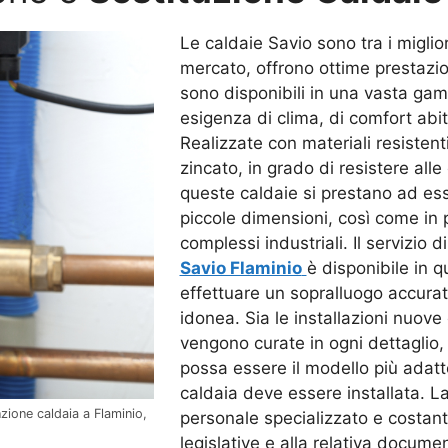
Le caldaie Savio sono tra i miglior
mercato, offrono ottime prestazioni
sono disponibili in una vasta gam
esigenza di clima, di comfort abit
Realizzate con materiali resistenti
zincato, in grado di resistere al
queste caldaie si prestano ad esse
piccole dimensioni, così come in p
complessi industriali. Il servizio d
Savio Flaminio
è disponibile in 
effettuare un sopralluogo accurato 
idonea. Sia le installazioni nuove 
vengono curate in ogni dettaglio, 
possa essere il modello più adatto
caldaia deve essere installata. La
zione caldaia a Flaminio,
personale specializzato e costan
legislative e alla relativa documen