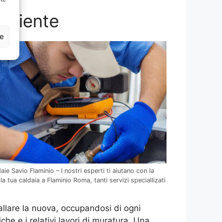
ambiente
ze
ie Savio Flaminio – I nostri esperti ti aiutano con la
a tua caldaia a Flaminio Roma, tanti servizi speciallizati
tallare la nuova, occupandosi di ogni
che e i relativi lavori di muratura. Una