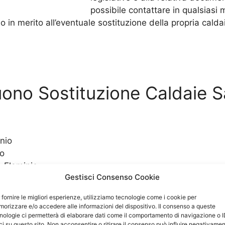
possibile contattare in qualsiasi 
in merito all’eventuale sostituzione della propria calda
guono Sostituzione Caldaie S
nio
io
 Flaminio
Gestisci Consenso Cookie
io
 fornire le migliori esperienze, utilizziamo tecnologie come i cookie per
orizzare e/o accedere alle informazioni del dispositivo. Il consenso a queste
aminio
nologie ci permetterà di elaborare dati come il comportamento di navigazione o 
ci su questo sito. Non acconsentire o ritirare il consenso può influire negativame