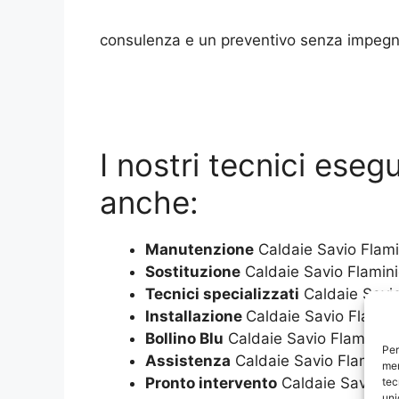
consulenza e un preventivo senza impegno 
I nostri tecnici ese
anche:
Manutenzione
Caldaie Savio Flami
Sostituzione
Caldaie Savio Flamin
Tecnici specializzati
Caldaie Savio
Installazione
Caldaie Savio Flamin
Bollino Blu
Caldaie Savio Flaminio
Per
Assistenza
Caldaie Savio Flaminio
mem
Pronto intervento
Caldaie Savio Fl
tec
uni