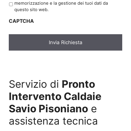
r
memorizzazione e la gestione dei tuoi dati da
i
questo sito web.
v
CAPTCHA
a
c
y
*
Servizio di
Pronto
Intervento Caldaie
Savio Pisoniano
e
assistenza tecnica