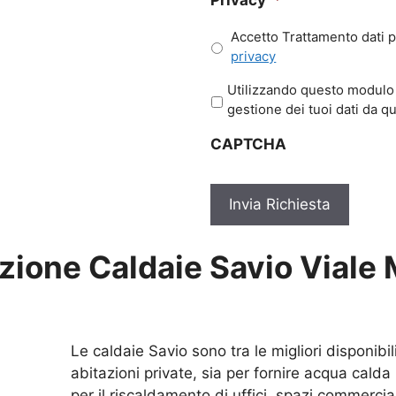
Accetto Trattamento dati p
privacy
P
Utilizzando questo modulo 
r
gestione dei tuoi dati da q
i
CAPTCHA
v
a
c
y
*
ione Caldaie Savio Viale
Le caldaie Savio sono tra le migliori disponibil
abitazioni private, sia per fornire acqua cald
per il riscaldamento di uffici, spazi commercia