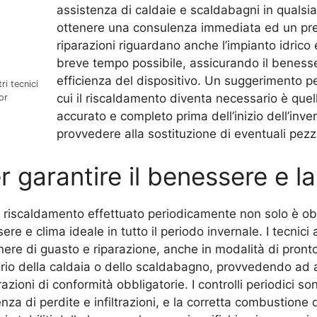
assistenza di caldaie e scaldabagni in qualsi
ottenere una consulenza immediata ed un pre
riparazioni riguardano anche l’impianto idrico 
breve tempo possibile, assicurando il benesser
efficienza del dispositivo. Un suggerimento pe
i tecnici
cui il riscaldamento diventa necessario è quell
or
accurato e completo prima dell’inizio dell’inver
provvedere alla sostituzione di eventuali pezzi
er garantire il benessere e l
i di riscaldamento effettuato periodicamente non solo è o
ere e clima ideale in tutto il periodo invernale. I tecnici
nere di guasto e riparazione, anche in modalità di pronto
orio della caldaia o dello scaldabagno, provvedendo ad ap
razioni di conformità obbligatorie. I controlli periodici s
za di perdite e infiltrazioni, e la corretta combustione 