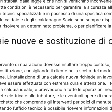
ri stabiliti dalla legge e che non si verifichino inconveni
fette condizioni è necessario per garantire la sicurezza al
i tecnici specializzati e in possesso di una specifica co
le caldaie e degli scaldabagno Savio sono sempre disponi
 a risolvere un determinato problema, o per pianificare l
aie nuove e sostituzione di d
tervento di riparazione dovesse risultare troppo costoso, 
tituzione, consigliando il cliente nella scelta del model
ne. L’installazione di una caldaia nuova richiede un lavo
 deve essere effettuata con estrema cura e attenzione. I 
la caldaia ideale, e provvedono a tutte le operazioni nece
te elettrica e alle tubature, e le eventuali opere di mura
chetto che comprende gli interventi periodici di manute
ando l’ufficio tecnico è possibile ricevere informazioni 