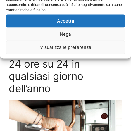
combustione, la verifica dell’impianto idrico ed
acconsentire o ritirare il consenso può influire negativamente su alcune
caratteristiche e funzioni.
elettrico, la pulizia e il lavaggio per la rimozione
del calcare e il rilascio del bollino blu,
Accetta
obbligatorio di legge, per la verifica di eventuali
Nega
emissioni dannose.
Visualizza le preferenze
Interventi effettuabili
24 ore su 24 in
qualsiasi giorno
dell’anno