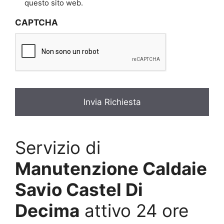
i
questo sito web.
v
CAPTCHA
a
c
y
*
Servizio di
Manutenzione Caldaie
Savio Castel Di
Decima
attivo 24 ore