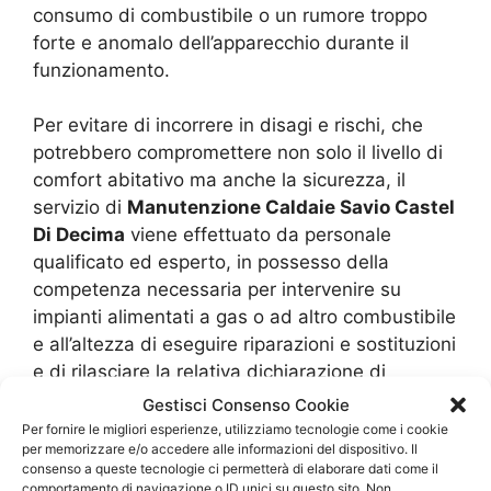
consumo di combustibile o un rumore troppo
forte e anomalo dell’apparecchio durante il
funzionamento.
Per evitare di incorrere in disagi e rischi, che
potrebbero compromettere non solo il livello di
comfort abitativo ma anche la sicurezza, il
servizio di
Manutenzione Caldaie Savio Castel
Di Decima
viene effettuato da personale
qualificato ed esperto, in possesso della
competenza necessaria per intervenire su
impianti alimentati a gas o ad altro combustibile
e all’altezza di eseguire riparazioni e sostituzioni
e di rilasciare la relativa dichiarazione di
conformità prevista dalla legge.
Gestisci Consenso Cookie
Per fornire le migliori esperienze, utilizziamo tecnologie come i cookie
per memorizzare e/o accedere alle informazioni del dispositivo. Il
Il servizio di assistenza tecnica e manutenzione
consenso a queste tecnologie ci permetterà di elaborare dati come il
include le operazioni di controllo della
comportamento di navigazione o ID unici su questo sito. Non