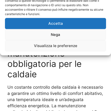
consenso a queste tecnologie ci permetterà di elaborare dati come il
opportuno ricordare che le caldaie normalmente
comportamento di navigazione o ID unici su questo sito. Non
utilizzate per il riscaldamento, dotate di un
acconsentire o ritirare il consenso può influire negativamente su alcune
caratteristiche e funzioni.
bruciatore e alimentate a gas o con altri
combustibili, necessitano anche di interventi di
Accetta
manutenzione periodici e obbligatori.
Nega
Servizio di
Visualizza le preferenze
manutenzione
obbligatoria per le
caldaie
Un costante controllo della caldaia è necessario
a garantire un ottimo livello di comfort abitativo,
una temperatura ideale e un’adeguata
efficienza energetica. La manutenzione