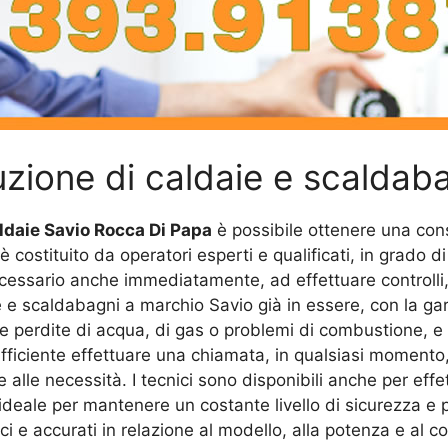
uzione di caldaie e scaldab
daie Savio Rocca Di Papa
è possibile ottenere una con
 è costituito da operatori esperti e qualificati, in grado d
sario anche immediatamente, ad effettuare controlli, rip
 e scaldabagni a marchio Savio già in essere, con la gar
vare perdite di acqua, di gas o problemi di combustione, 
sufficiente effettuare una chiamata, in qualsiasi momen
alle necessità. I tecnici sono disponibili anche per eff
deale per mantenere un costante livello di sicurezza e 
dici e accurati in relazione al modello, alla potenza e al