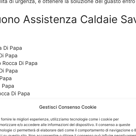
lità di urgenza, e ottenere la soluzione del guasto entro 
guono Assistenza Caldaie S
a Di Papa
Di Papa
o Rocca Di Papa
Di Papa
 Papa
i Papa
occa Di Papa
Gestisci Consenso Cookie
ldamento e la produzione di
 fornire le migliori esperienze, utilizziamo tecnologie come i cookie per
orizzare e/o accedere alle informazioni del dispositivo. Il consenso a queste
i in diversi modelli, sia per la produzione di acqua cald
nologie ci permetterà di elaborare dati come il comportamento di navigazione o 
ci su questo sito. Non acconsentire o ritirare il consenso può influire negativame