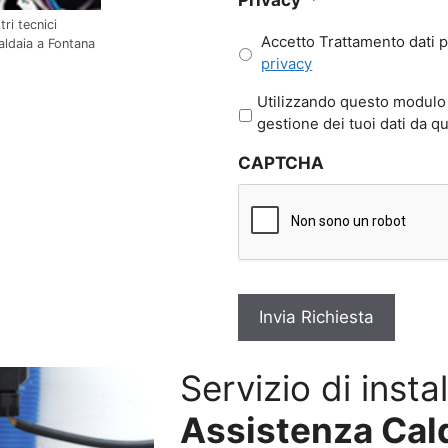
ri tecnici
Accetto Trattamento dati p
caldaia a Fontana
privacy
P
Utilizzando questo modulo 
r
gestione dei tuoi dati da q
i
CAPTCHA
v
a
c
y
*
Servizio di insta
Assistenza Cald