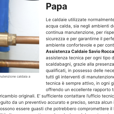
Papa
Le caldaie utilizzate normalmente
acqua calda, sia negli ambienti d
continua manutenzione, per rispett
sicurezza e per garantirne il per
ambiente confortevole e per conte
Assistenza Caldaie Savio Rocca
assistenza tecnica per ogni tipo d
scaldabagni, grazie alla presenza 
qualificati, in possesso delle nec
tutti gli interventi di manutenzion
nutenzione caldaia a
tecnica è sempre attivo, in ogni g
offrendo un eccellente rapporto tr
icambio originali. E’ sufficiente contattare l’ufficio tecni
guito da un preventivo accurato e preciso, senza alcun 
possono essere guasti che potrebbero compromettere il li