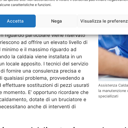
alcune caratteristiche e funzioni.
bblici. Considerate tra le migliori
e caldaie sono realizzate con un’estrema
Accetta
Nega
Visualizza le preferen
i di alta qualità, come l’acciaio zincato,
Un riguardo particolare viene riservato
riescono ad offrire un elevato livello di
l minimo e il massimo riguardo ad
ando la caldaia viene installata in un
 locale apposito. I tecnici del servizio
 di fornire una consulenza precisa e
 di qualsiasi problema, provvedendo a
effettuare sostituzioni di pezzi usurati
Assistenza Caldai
la manutenzione d
no e momento. E’ opportuno ricordare che
speciallizati
iscaldamento, dotate di un bruciatore e
necessitano anche di interventi di