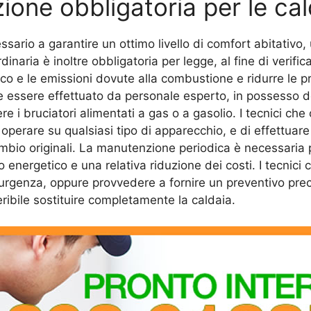
ione obbligatoria per le cal
ssario a garantire un ottimo livello di comfort abitativ
naria è inoltre obbligatoria per legge, al fine di verific
rico e le emissioni dovute alla combustione e ridurre le p
eve essere effettuato da personale esperto, in possesso d
re i bruciatori alimentati a gas o a gasolio. I tecnici ch
operare su qualsiasi tipo di apparecchio, e di effettuare
ambio originali. La manutenzione periodica è necessaria p
nergetico e una relativa riduzione dei costi. I tecnici c
 urgenza, oppure provvedere a fornire un preventivo pre
eribile sostituire completamente la caldaia.