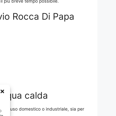
il più breve tempo possibile.
avio Rocca Di Papa
 acqua calda
a per uso domestico o industriale, sia per
ID
nte