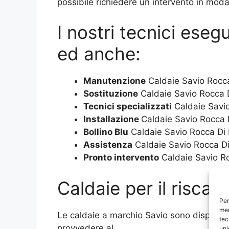
possibile richiedere un intervento in moda
I nostri tecnici ese
ed anche:
Manutenzione
Caldaie Savio Rocc
Sostituzione
Caldaie Savio Rocca 
Tecnici specializzati
Caldaie Savi
Installazione
Caldaie Savio Rocca 
Bollino Blu
Caldaie Savio Rocca Di
Assistenza
Caldaie Savio Rocca D
Pronto intervento
Caldaie Savio R
Caldaie per il risca
Per
mem
Le caldaie a marchio Savio sono disponibil
tec
provvedere al
uni