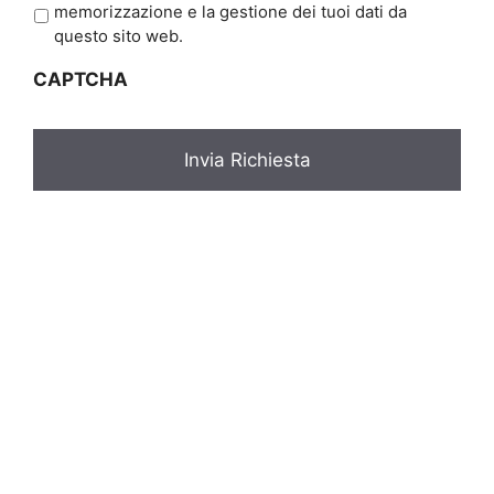
r
memorizzazione e la gestione dei tuoi dati da
i
questo sito web.
v
CAPTCHA
a
c
y
*