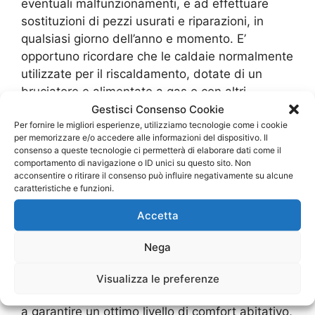
eventuali malfunzionamenti, e ad effettuare
sostituzioni di pezzi usurati e riparazioni, in
qualsiasi giorno dell’anno e momento. E’
opportuno ricordare che le caldaie normalmente
utilizzate per il riscaldamento, dotate di un
bruciatore e alimentate a gas o con altri
combustibili, necessitano anche di interventi di
Gestisci Consenso Cookie
Per fornire le migliori esperienze, utilizziamo tecnologie come i cookie
manutenzione periodici e obbligatori.
per memorizzare e/o accedere alle informazioni del dispositivo. Il
consenso a queste tecnologie ci permetterà di elaborare dati come il
Servizio di
comportamento di navigazione o ID unici su questo sito. Non
acconsentire o ritirare il consenso può influire negativamente su alcune
caratteristiche e funzioni.
manutenzione
Accetta
obbligatoria per le
Nega
caldaie
Visualizza le preferenze
Un costante controllo della caldaia è necessario
a garantire un ottimo livello di comfort abitativo,